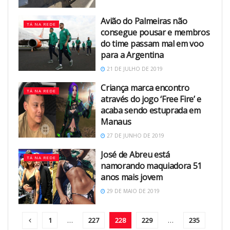
Avião do Palmeiras não
TÁ NA REDE
consegue pousar e membros
do time passam mal em voo
para a Argentina
21 DE JULHO DE 2019
Criança marca encontro
TÁ NA REDE
através do jogo ‘Free Fire’ e
acaba sendo estuprada em
Manaus
27 DE JUNHO DE 2019
José de Abreu está
TÁ NA REDE
namorando maquiadora 51
anos mais jovem
29 DE MAIO DE 2019
1
…
227
228
229
…
235