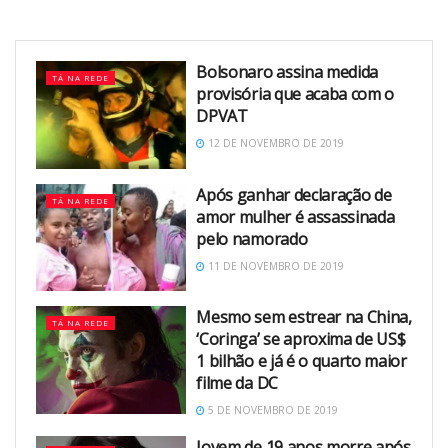
Bolsonaro assina medida
TÁ NA REDE
provisória que acaba com o
DPVAT
12 DE NOVEMBRO DE 2019
Após ganhar declaração de
TÁ NA REDE
amor mulher é assassinada
pelo namorado
11 DE NOVEMBRO DE 2019
Mesmo sem estrear na China,
TÁ NA REDE
‘Coringa’ se aproxima de US$
1 bilhão e já é o quarto maior
filme da DC
5 DE NOVEMBRO DE 2019
Jovem de 19 anos morre após