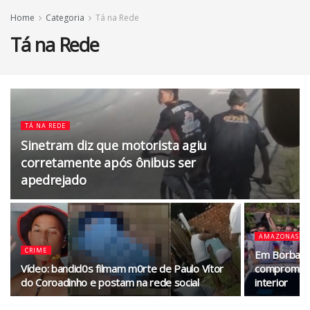
Home
Categoria
Tá na Rede
Tá na Rede
TÁ NA REDE
Sinetram diz que motorista agiu
corretamente após ônibus ser
apedrejado
AMAZONAS
CRIME
Em Borba, R
Vídeo: bandid0s filmam m0rte de Paulo Vítor
compromiss
do Coroadinho e postam na rede social
interior