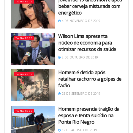
TÁ NA REDE
beber cerveja misturada com
energético
4 DE NOVEMBRO DE 2019
Wilson Lima apresenta
TÁ NA REDE
núcleo de economia para
otimizar recursos da saúde
2 DE OUTUBRO DE 2019
Homem é detido após
TÁ NA REDE
retalhar cachorro a golpes de
facão
25 DE SETEMBRO DE 2019
Homem presencia traição da
TÁ NA REDE
esposa e tenta suicídio na
Ponte Rio Negro
12 DE AGOSTO DE 2019