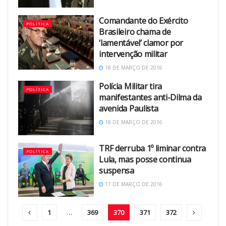
Comandante do Exército
POLÍTICA
Brasileiro chama de
‘lamentável’ clamor por
intervenção militar
18 DE MARÇO DE 2016
Polícia Militar tira
POLÍTICA
manifestantes anti-Dilma da
avenida Paulista
18 DE MARÇO DE 2016
TRF derruba 1º liminar contra
POLÍTICA
Lula, mas posse continua
suspensa
17 DE MARÇO DE 2016
1
…
369
370
371
372