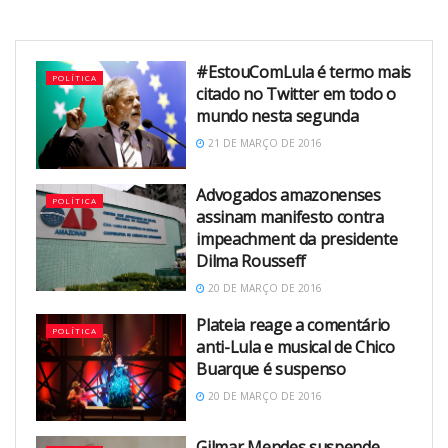
#EstouComLula é termo mais
POLÍTICA
citado no Twitter em todo o
mundo nesta segunda
21 DE MARÇO DE 2016
Advogados amazonenses
POLÍTICA
assinam manifesto contra
impeachment da presidente
Dilma Rousseff
20 DE MARÇO DE 2016
Plateia reage a comentário
POLÍTICA
anti-Lula e musical de Chico
Buarque é suspenso
20 DE MARÇO DE 2016
Gilmar Mendes suspende