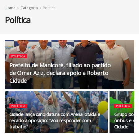
Home
Categoria
Política
Política
POLÍTICA
Prefeito de Manicoré, filiado ao partido
de Omar Aziz, declara apoio a Roberto
Cidade
POLÍTICA
POLÍTICA
Cidade lança candidatura com Arena lotada e
Grupo políti
recado à oposição: “Vou responder com
ônibus e va
trabalho”
Cidade