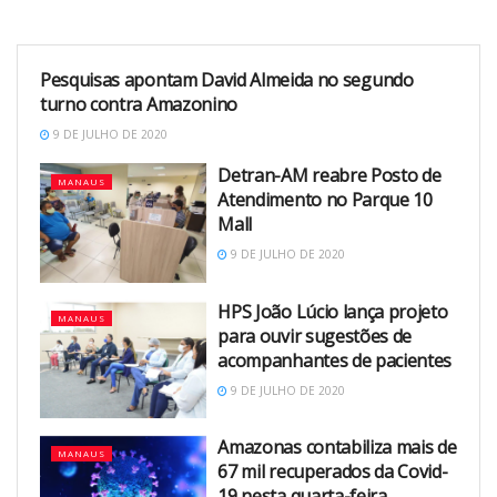
Pesquisas apontam David Almeida no segundo
MANAUS
turno contra Amazonino
9 DE JULHO DE 2020
Detran-AM reabre Posto de
MANAUS
Atendimento no Parque 10
Mall
9 DE JULHO DE 2020
HPS João Lúcio lança projeto
MANAUS
para ouvir sugestões de
acompanhantes de pacientes
9 DE JULHO DE 2020
Amazonas contabiliza mais de
MANAUS
67 mil recuperados da Covid-
19 nesta quarta-feira