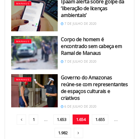
Ipaam alerta sobre golpe da
MANAUS
‘liberação de licenças
ambientais’
7 DE JULHO DE 2020
Corpo de homem é
MANAUS
encontrado sem cabeça em
Ramal de Manaus
7 DE JULHO DE 2020
Governo do Amazonas
MANAUS
reúne-se com representantes
de espaços culturais e
criativos
6 DE JULHO DE 2020
1
…
1.653
1.654
1.655
…
1.982