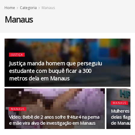
Home
Categoria
Manaus
Manaus
JUSTIÇA
Justiça manda homem que perseguiu
estudante com buquê ficar a 300
metros dela em Manaus
MANAUS
MANAUS
Mulheres vã
Vídeo: Bebê de 2 anos sofre fr4tur4 na perna
delas flagr
e mãe vira alvo de investigação em Manaus
de Manaus