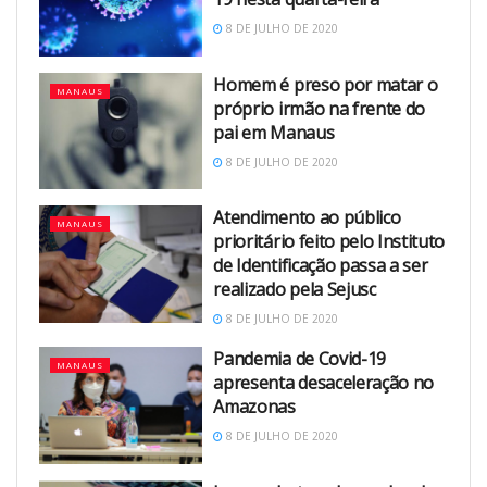
8 DE JULHO DE 2020
Homem é preso por matar o
MANAUS
próprio irmão na frente do
pai em Manaus
8 DE JULHO DE 2020
Atendimento ao público
MANAUS
prioritário feito pelo Instituto
de Identificação passa a ser
realizado pela Sejusc
8 DE JULHO DE 2020
Pandemia de Covid-19
MANAUS
apresenta desaceleração no
Amazonas
8 DE JULHO DE 2020