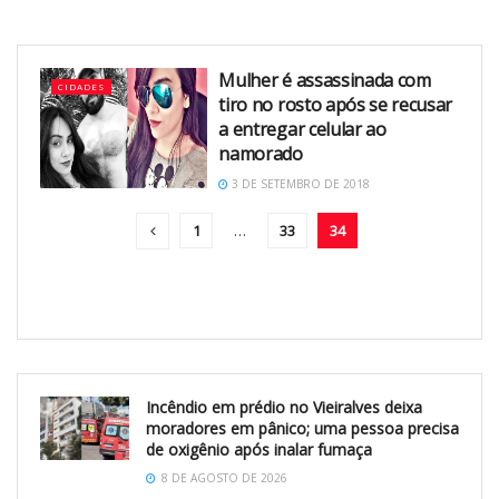
Mulher é assassinada com
CIDADES
tiro no rosto após se recusar
a entregar celular ao
namorado
3 DE SETEMBRO DE 2018
1
…
33
34
Incêndio em prédio no Vieiralves deixa
moradores em pânico; uma pessoa precisa
de oxigênio após inalar fumaça
8 DE AGOSTO DE 2026