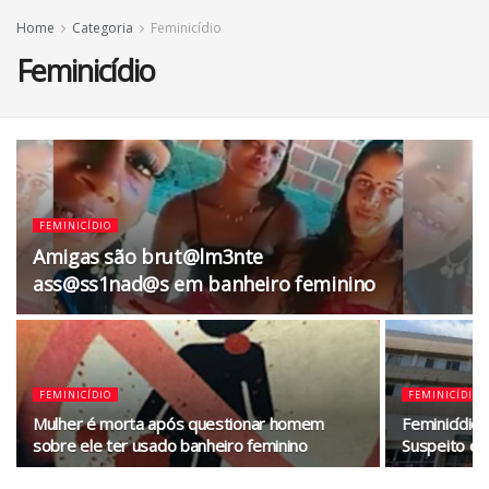
Home
Categoria
Feminicídio
Feminicídio
FEMINICÍDIO
Amigas são brut@lm3nte
ass@ss1nad@s em banheiro feminino
FEMINICÍDIO
FEMINICÍDIO
Mulher é morta após questionar homem
Feminicídio
sobre ele ter usado banheiro feminino
Suspeito é 