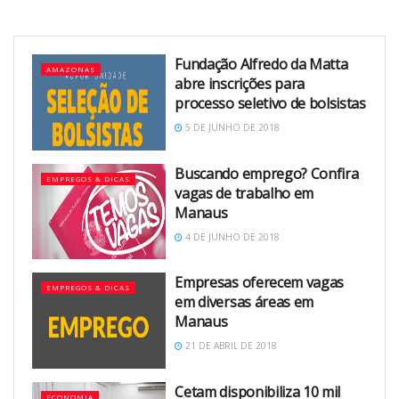
Fundação Alfredo da Matta
AMAZONAS
abre inscrições para
processo seletivo de bolsistas
5 DE JUNHO DE 2018
Buscando emprego? Confira
EMPREGOS & DICAS
vagas de trabalho em
Manaus
4 DE JUNHO DE 2018
Empresas oferecem vagas
EMPREGOS & DICAS
em diversas áreas em
Manaus
21 DE ABRIL DE 2018
Cetam disponibiliza 10 mil
ECONOMIA