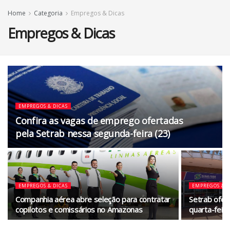
Home
Categoria
Empregos & Dicas
Empregos & Dicas
EMPREGOS & DICAS
Confira as vagas de emprego ofertadas
pela Setrab nessa segunda-feira (23)
EMPREGOS & DICAS
EMPREGOS & D
Companhia aérea abre seleção para contratar
Setrab ofer
copilotos e comissários no Amazonas
quarta-feira