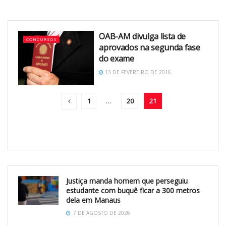
OAB-AM divulga lista de
CONCURSOS
aprovados na segunda fase
do exame
13 DE FEVEREIRO DE 2016
1
…
20
21
Justiça manda homem que perseguiu
estudante com buquê ficar a 300 metros
dela em Manaus
7 DE AGOSTO DE 2026